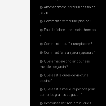
Aménagement : créer un bassin de
jardin
Comment hiverner une piscine ?
Faut-il déclarer une piscine hors sol
?
Comment chauffer une piscine ?
Comment faire un jardin japonais ?
Quelle matière choisir pour ses
meubles de jardin ?
Quelle est la durée de vie d’une
piscine ?
Quelle est la meilleure période pour
semer les graines de gazon ?
Débroussailler son jardin : quels