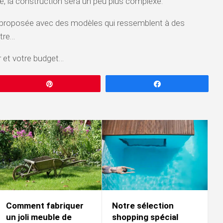
le, la construction sera un peu plus complexe.
 proposée avec des modèles qui ressemblent à des
tre…
r et votre budget…
Épingle
Partagez
Comment fabriquer
Notre sélection
un joli meuble de
shopping spécial