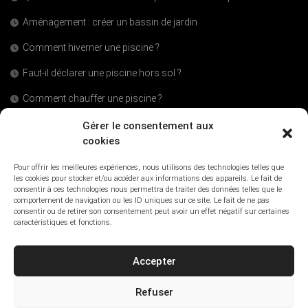
Aménagement : créer un bassin de jardin
Comment hiverner une piscine ?
Faut-il déclarer une piscine hors sol ?
Comment chauffer une piscine ?
Comment faire un jardin japonais ?
Gérer le consentement aux
cookies
Quelle matière choisir pour ses meubles de jardin ?
Pour offrir les meilleures expériences, nous utilisons des technologies telles que
Quelle est la durée de vie d’une piscine ?
les cookies pour stocker et/ou accéder aux informations des appareils. Le fait de
consentir à ces technologies nous permettra de traiter des données telles que le
Quelle est la meilleure période pour semer les graines de gazon ?
comportement de navigation ou les ID uniques sur ce site. Le fait de ne pas
consentir ou de retirer son consentement peut avoir un effet négatif sur certaines
caractéristiques et fonctions.
Débroussailler son jardin : quels sont les bons outils ?
Accepter
Refuser
© 2025 Jardin Mobilier